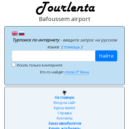
Bafoussem airport
Турпоиск по интернету
- введите запрос на русском
языке (
помощь
)
Найти
Искать только в интернете
Кто-то найдёт
отели 3* Вена
На главную
Вход на сайт
Курсы валют
Справка
Контакты
Заказ авиабилетов
Купить ж/д билеты