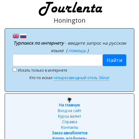
Honington
Турпоиск по интернету
- введите запрос на русском
языке (
помощь
)
Найти
Искать только в интернете
Кто-то искал
четырехзвездный отель Эйлат
На главную
Вход на сайт
Курсы валют
Справка
Контакты
Заказ авиабилетов
Купить ж/д билеты