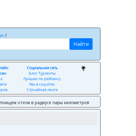
щь
)
Найти
нлайн
Социальная сеть
ран
Блог Турленты
ра
Лучшие по рейтингу
вета
Мы в соцсетях
оров
Случайная лента
ы поищем отели в радиусе пары километров