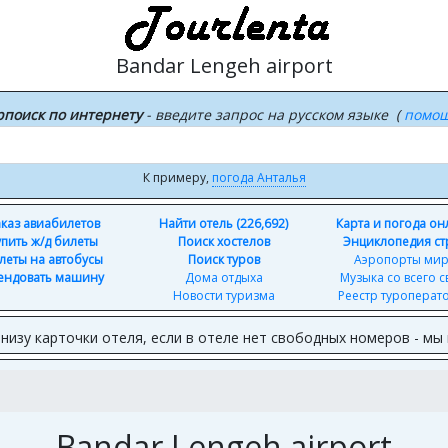
Bandar Lengeh airport
рпоиск по интернету
- введите запрос на русском языке (
помо
К примеру,
погода Анталья
каз авиабилетов
Найти отель (226,692)
Карта и погода о
упить ж/д билеты
Поиск хостелов
Энциклопедия ст
леты на автобусы
Поиск туров
Аэропорты ми
ендовать машину
Дома отдыха
Музыка со всего с
Новости туризма
Реестр туроперат
внизу карточки отеля, если в отеле нет свободных номеров - м
Bandar Lengeh airport