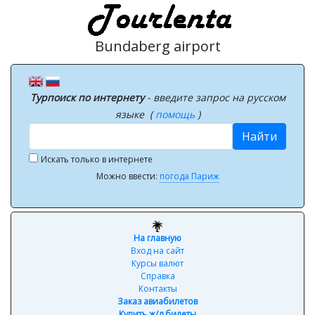
Bundaberg airport
Турпоиск по интернету
- введите запрос на русском
языке (
помощь
)
Найти
Искать только в интернете
Можно ввести:
погода Париж
На главную
Вход на сайт
Курсы валют
Справка
Контакты
Заказ авиабилетов
Купить ж/д билеты