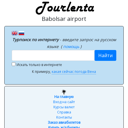
Babolsar airport
Турпоиск по интернету
- введите запрос на русском
языке (
помощь
)
Найти
Искать только в интернете
К примеру,
какая сейчас погода Вена
На главную
Вход на сайт
Курсы валют
Справка
Контакты
Заказ авиабилетов
Купить ж/д билеты