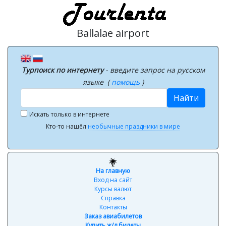
Ballalae airport
Турпоиск по интернету
- введите запрос на русском
языке (
помощь
)
Найти
Искать только в интернете
Кто-то нашёл
необычные праздники в мире
На главную
Вход на сайт
Курсы валют
Справка
Контакты
Заказ авиабилетов
Купить ж/д билеты