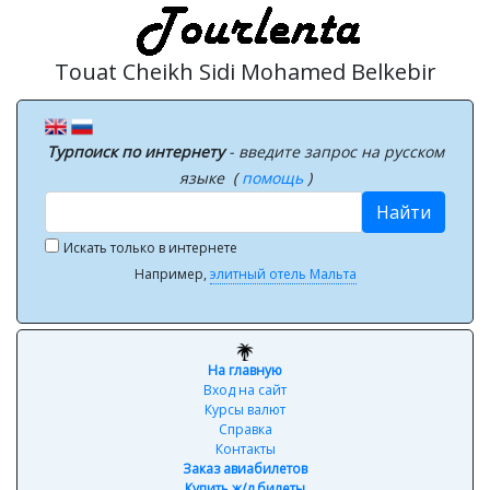
Touat Cheikh Sidi Mohamed Belkebir
Турпоиск по интернету
- введите запрос на русском
языке (
помощь
)
Найти
Искать только в интернете
Например,
элитный отель Мальта
На главную
Вход на сайт
Курсы валют
Справка
Контакты
Заказ авиабилетов
Купить ж/д билеты