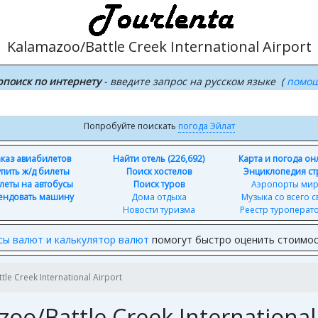
Kalamazoo/Battle Creek International Airport
рпоиск по интернету
- введите запрос на русском языке (
помо
Попробуйте поискать
погода Эйлат
каз авиабилетов
Найти отель (226,692)
Карта и погода о
упить ж/д билеты
Поиск хостелов
Энциклопедия ст
леты на автобусы
Поиск туров
Аэропорты ми
ендовать машину
Дома отдыха
Музыка со всего с
Новости туризма
Реестр туроперат
сы валют и калькулятор валют
помогут быстро оценить стоимос
le Creek International Airport
oo/Battle Creek International