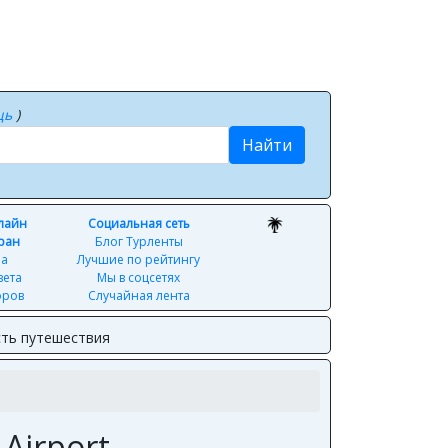
щь
)
Найти
нлайн
Социальная сеть
ран
Блог Турленты
ра
Лучшие по рейтингу
вета
Мы в соцсетях
оров
Случайная лента
ть путешествия
 Airport