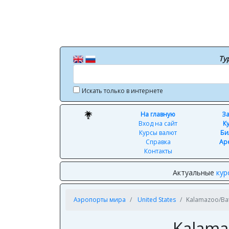
Ту
Искать только в интернете
На главную
За
Вход на сайт
К
Курсы валют
Би
Справка
Ар
Контакты
Актуальные
кур
Аэропорты мира
United States
Kalamazoo/Batt
Kalamaz