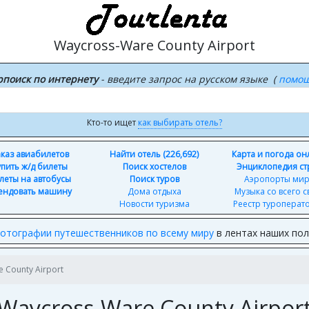
Waycross-Ware County Airport
рпоиск по интернету
- введите запрос на русском языке (
помо
Кто-то ищет
как выбирать отель?
каз авиабилетов
Найти отель (226,692)
Карта и погода о
упить ж/д билеты
Поиск хостелов
Энциклопедия ст
леты на автобусы
Поиск туров
Аэропорты ми
ендовать машину
Дома отдыха
Музыка со всего с
Новости туризма
Реестр туроперат
отографии путешественников по всему миру
в лентах наших по
 County Airport
Waycross-Ware County Airpor