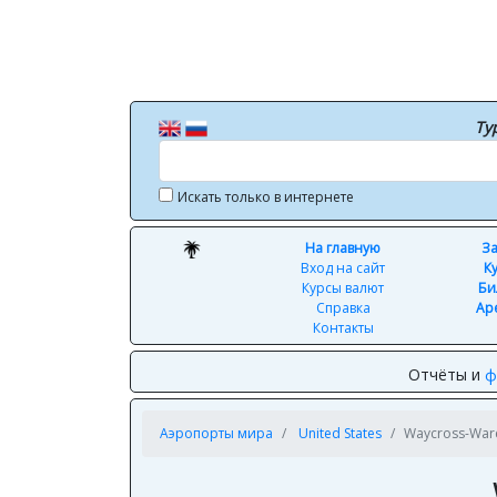
Ту
Искать только в интернете
На главную
За
Вход на сайт
К
Курсы валют
Би
Справка
Ар
Контакты
Отчёты и
ф
Аэропорты мира
United States
Waycross-Ware