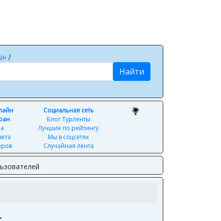
щь
)
Найти
нлайн
Социальная сеть
ран
Блог Турленты
ра
Лучшие по рейтингу
вета
Мы в соцсетях
оров
Случайная лента
льзователей
t