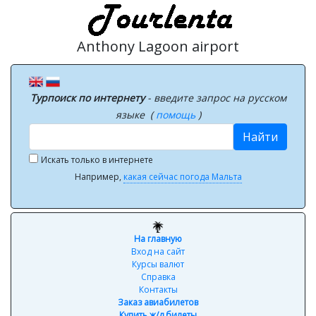
Anthony Lagoon airport
Турпоиск по интернету
- введите запрос на русском
языке (
помощь
)
Найти
Искать только в интернете
Например,
какая сейчас погода Мальта
На главную
Вход на сайт
Курсы валют
Справка
Контакты
Заказ авиабилетов
Купить ж/д билеты