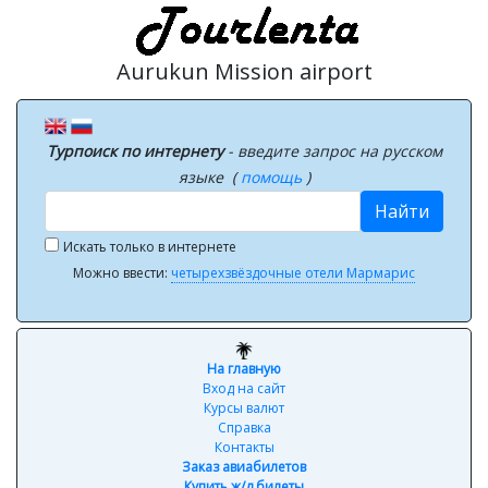
Aurukun Mission airport
Турпоиск по интернету
- введите запрос на русском
языке (
помощь
)
Найти
Искать только в интернете
Можно ввести:
четырехзвёздочные отели Мармарис
На главную
Вход на сайт
Курсы валют
Справка
Контакты
Заказ авиабилетов
Купить ж/д билеты