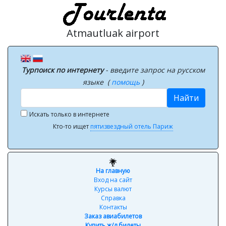
Atmautluak airport
Турпоиск по интернету
- введите запрос на русском
языке (
помощь
)
Найти
Искать только в интернете
Кто-то ищет
пятизвездный отель Париж
На главную
Вход на сайт
Курсы валют
Справка
Контакты
Заказ авиабилетов
Купить ж/д билеты