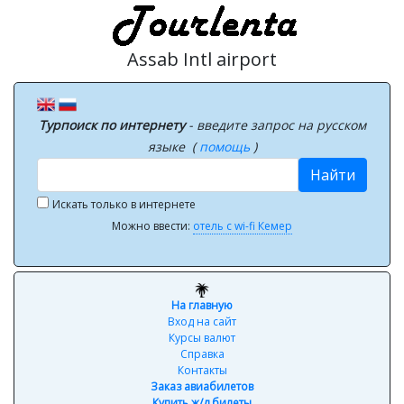
Assab Intl airport
Турпоиск по интернету
- введите запрос на русском
языке (
помощь
)
Найти
Искать только в интернете
Можно ввести:
отель с wi-fi Кемер
На главную
Вход на сайт
Курсы валют
Справка
Контакты
Заказ авиабилетов
Купить ж/д билеты