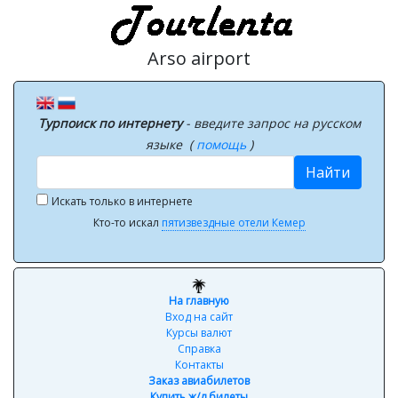
Arso airport
Турпоиск по интернету
- введите запрос на русском
языке (
помощь
)
Найти
Искать только в интернете
Кто-то искал
пятизвездные отели Кемер
На главную
Вход на сайт
Курсы валют
Справка
Контакты
Заказ авиабилетов
Купить ж/д билеты