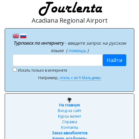
Acadiana Regional Airport
Турпоиск по интернету
- введите запрос на русском
языке (
помощь
)
Найти
Искать только в интернете
Например,
отель с wi-fi Мальдивы
На главную
Вход на сайт
Курсы валют
Справка
Контакты
Заказ авиабилетов
Купить ж/д билеты