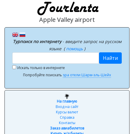
Apple Valley airport
Турпоиск по интернету
- введите запрос на русском
языке (
помощь
)
Найти
Искать только в интернете
Попробуйте поискать
spa отели Шарм-эль-Шейх
На главную
Вход на сайт
Курсы валют
Справка
Контакты
Заказ авиабилетов
Купить ж/д билеты