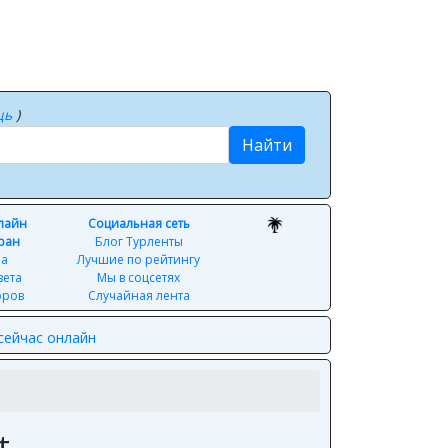
щь
)
Найти
нлайн
Социальная сеть
ран
Блог Турленты
ра
Лучшие по рейтингу
вета
Мы в соцсетях
оров
Случайная лента
сейчас онлайн
t