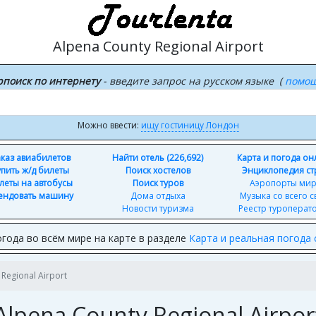
Alpena County Regional Airport
рпоиск по интернету
- введите запрос на русском языке (
помо
Можно ввести:
ищу гостиницу Лондон
каз авиабилетов
Найти отель (226,692)
Карта и погода о
упить ж/д билеты
Поиск хостелов
Энциклопедия ст
леты на автобусы
Поиск туров
Аэропорты ми
ендовать машину
Дома отдыха
Музыка со всего с
Новости туризма
Реестр туроперат
года во всём мире на карте в разделе
Карта и реальная погода 
Regional Airport
Alpena County Regional Airpor