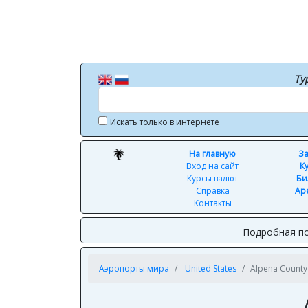
Ту
Искать только в интернете
На главную
За
Вход на сайт
К
Курсы валют
Би
Справка
Ар
Контакты
Подробная по
Аэропорты мира
United States
Alpena County 