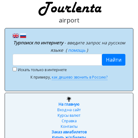
airport
Турпоиск по интернету
- введите запрос на русском
языке (
помощь
)
Найти
Искать только в интернете
К примеру,
как дешево звонить в Россию?
На главную
Вход на сайт
Курсы валют
Справка
Контакты
Заказ авиабилетов
Купить ж/д билеты