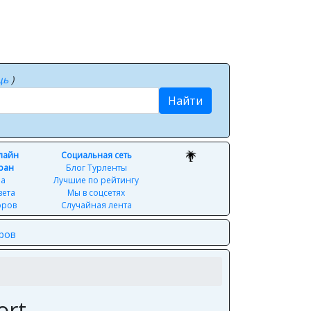
щь
)
Найти
нлайн
Социальная сеть
ран
Блог Турленты
ра
Лучшие по рейтингу
вета
Мы в соцсетях
оров
Случайная лента
уров
ort