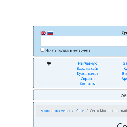
Ту
Искать только в интернете
На главную
За
Вход на сайт
К
Курсы валют
Би
Справка
Ар
Контакты
Об
Аэропорты мира
Chile
Cerro Moreno Internati
Ce