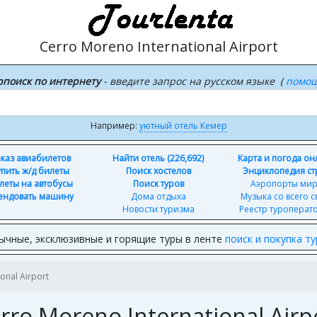
Cerro Moreno International Airport
рпоиск по интернету
- введите запрос на русском языке (
помо
Например:
уютный отель Кемер
каз авиабилетов
Найти отель (226,692)
Карта и погода о
упить ж/д билеты
Поиск хостелов
Энциклопедия ст
леты на автобусы
Поиск туров
Аэропорты ми
ендовать машину
Дома отдыха
Музыка со всего с
Новости туризма
Реестр туроперат
ычные, эксклюзивные и горящие туры в ленте
поиск и покупка т
onal Airport
rro Moreno International Airp