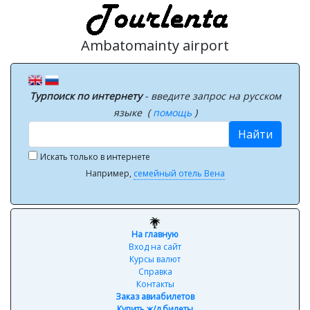
Ambatomainty airport
Турпоиск по интернету
- введите запрос на русском
языке (
помощь
)
Найти
Искать только в интернете
Например,
семейный отель Вена
На главную
Вход на сайт
Курсы валют
Справка
Контакты
Заказ авиабилетов
Купить ж/д билеты