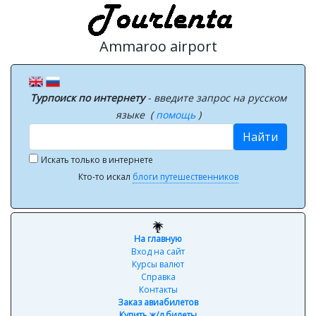
Ammaroo airport
Турпоиск по интернету
- введите запрос на русском
языке (
помощь
)
Найти
Искать только в интернете
Кто-то искал
блоги путешественников
На главную
Вход на сайт
Курсы валют
Справка
Контакты
Заказ авиабилетов
Купить ж/д билеты