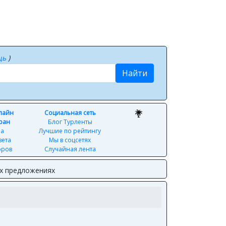
щь
)
Найти
нлайн
Социальная сеть
ран
Блог Турленты
ра
Лучшие по рейтингу
вета
Мы в соцсетях
оров
Случайная лента
ых предложениях