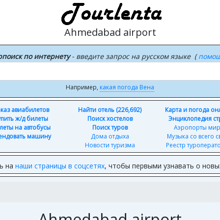
Ahmedabad airport
рпоиск по интернету
- введите запрос на русском языке (
помо
Например,
какая погода Вена
каз авиабилетов
Найти отель (226,692)
Карта и погода о
упить ж/д билеты
Поиск хостелов
Энциклопедия ст
леты на автобусы
Поиск туров
Аэропорты ми
ендовать машину
Дома отдыха
Музыка со всего с
Новости туризма
Реестр туроперат
ь на
наши страницы в соцсетях
, чтобы первыми узнавать о нов
Ahmedabad airport