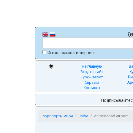
Ту
Искать только в интернете
На главную
За
Вход на сайт
К
Курсы валют
Би
Справка
Ар
Контакты
Подписывайтес
Аэропорты мира
India
Ahmedabad airport