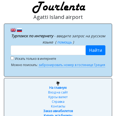
Agatti Island airport
Турпоиск по интернету
- введите запрос на русском
языке (
помощь
)
Найти
Искать только в интернете
Можно поискать:
забронировать номер в гостинице Греция
На главную
Вход на сайт
Курсы валют
Справка
Контакты
Заказ авиабилетов
Купить ж/д билеты