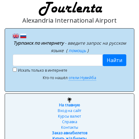
Alexandria International Airport
Турпоиск по интернету
- введите запрос на русском
языке (
помощь
)
Найти
Искать только в интернете
Кто-то нашёл
отели Нувейба
На главную
Вход на сайт
Курсы валют
Справка
Контакты
Заказ авиабилетов
Купить ж/д билеты