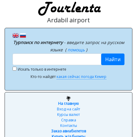
Ardabil airport
Турпоиск по интернету
- введите запрос на русском
языке (
помощь
)
Найти
Искать только в интернете
Кто-то найдёт
какая сейчас погода Кемер
На главную
Вход на сайт
Курсы валют
Справка
Контакты
Заказ авиабилетов
Купить ж/д билеты