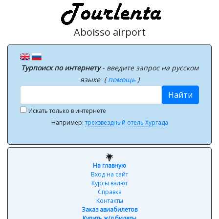
Aboisso airport
Турпоиск по интернету
- введите запрос на русском
языке (
помощь
)
Найти
Искать только в интернете
Например:
трехзвездный отель Хургада
На главную
Вход на сайт
Курсы валют
Справка
Контакты
Заказ авиабилетов
Купить ж/д билеты