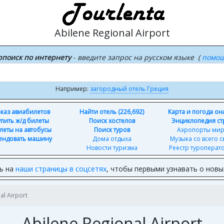
Abilene Regional Airport
рпоиск по интернету
- введите запрос на русском языке (
помо
Например:
загородный отель Греция
каз авиабилетов
Найти отель (226,692)
Карта и погода о
упить ж/д билеты
Поиск хостелов
Энциклопедия ст
леты на автобусы
Поиск туров
Аэропорты ми
ендовать машину
Дома отдыха
Музыка со всего с
Новости туризма
Реестр туроперат
ь на
наши страницы в соцсетях
, чтобы первыми узнавать о нов
al Airport
Abilene Regional Airport