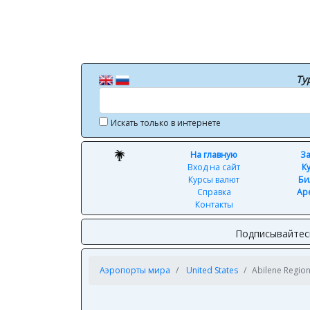
Ту
Искать только в интернете
На главную
За
Вход на сайт
К
Курсы валют
Би
Справка
Ар
Контакты
Подписывайтес
Аэропорты мира
United States
Abilene Region