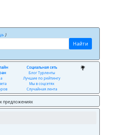
щь
)
Найти
нлайн
Социальная сеть
ран
Блог Турленты
ра
Лучшие по рейтингу
вета
Мы в соцсетях
оров
Случайная лента
ых предложениях