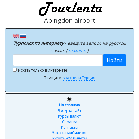
Abingdon airport
Турпоиск по интернету
- введите запрос на русском
языке (
помощь
)
Найти
Искать только в интернете
Поищите:
spa отели Турция
На главную
Вход на сайт
Курсы валют
Справка
Контакты
Заказ авиабилетов
Купить ж/д билеты