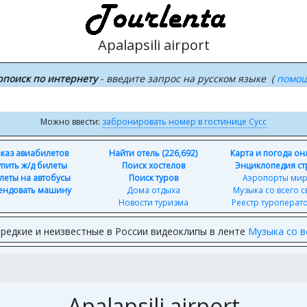
Apalapsili airport
рпоиск по интернету
- введите запрос на русском языке (
помо
Можно ввести:
забронировать номер в гостинице Сусс
каз авиабилетов
Найти отель (226,692)
Карта и погода о
упить ж/д билеты
Поиск хостелов
Энциклопедия ст
леты на автобусы
Поиск туров
Аэропорты ми
ендовать машину
Дома отдыха
Музыка со всего с
Новости туризма
Реестр туроперат
редкие и неизвестные в России видеоклипы в ленте
Музыка со в
Apalapsili airport