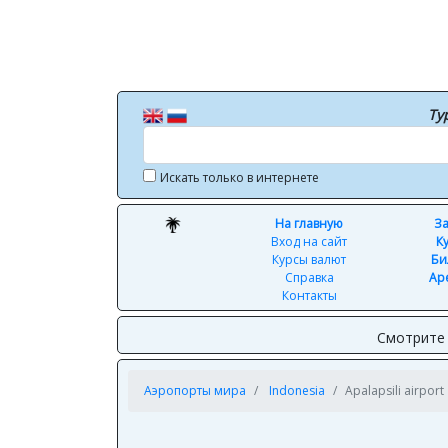
Ту
Искать только в интернете
На главную
За
Вход на сайт
К
Курсы валют
Би
Справка
Ар
Контакты
Смотрите 
Аэропорты мира
Indonesia
Apalapsili airport