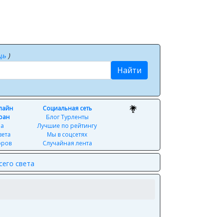
щь
)
Найти
нлайн
Социальная сеть
ран
Блог Турленты
ра
Лучшие по рейтингу
вета
Мы в соцсетях
оров
Случайная лента
сего света