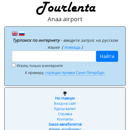
Anaa airport
Турпоиск по интернету
- введите запрос на русском
языке (
помощь
)
Найти
Искать только в интернете
К примеру,
горящие путевки Санкт-Петербург
На главную
Вход на сайт
Курсы валют
Справка
Контакты
Заказ авиабилетов
Купить ж/д билеты